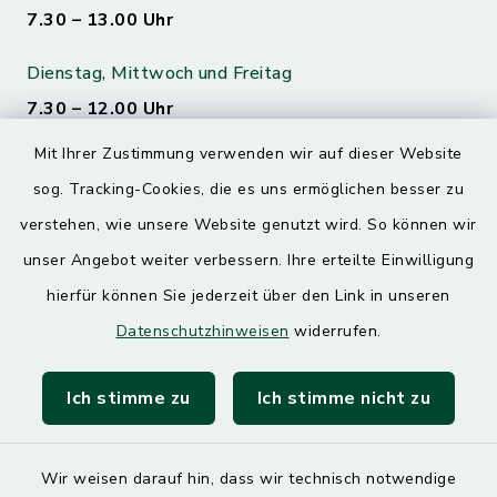
7.30 – 13.00 Uhr
Dienstag, Mittwoch und Freitag
7.30 – 12.00 Uhr
Mit Ihrer Zustimmung verwenden wir auf dieser Website
Donnerstag
sog. Tracking-Cookies, die es uns ermöglichen besser zu
7.30 – 12.00 Uhr
13.00 – 17.30 Uhr
verstehen, wie unsere Website genutzt wird. So können wir
unser Angebot weiter verbessern. Ihre erteilte Einwilligung
hierfür können Sie jederzeit über den Link in unseren
Quicklinks
Datenschutzhinweisen
widerrufen.
Landratsamt Mühldorf
Ich stimme zu
Ich stimme nicht zu
SoNNe e. V.
Wir weisen darauf hin, dass wir technisch notwendige