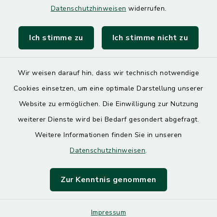
Datenschutzhinweisen
widerrufen.
Landratsamt Mühldorf
Ich stimme zu
Ich stimme nicht zu
SoNNe e. V.
Wir weisen darauf hin, dass wir technisch notwendige
Cookies einsetzen, um eine optimale Darstellung unserer
Website zu ermöglichen. Die Einwilligung zur Nutzung
Kontakt
weiterer Dienste wird bei Bedarf gesondert abgefragt.
Weitere Informationen finden Sie in unseren
Barrierefreiheit
Datenschutzhinweisen
.
Datenschutz
Zur Kenntnis genommen
Impressum
Impressum
Sitemap