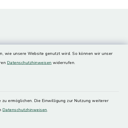
en, wie unsere Website genutzt wird. So können wir unser
eren
Datenschutzhinweisen
widerrufen.
Quicklinks
Landratsamt Mühldorf
SoNNe e. V.
 zu ermöglichen. Die Einwilligung zur Nutzung weiterer
en
Datenschutzhinweisen
.