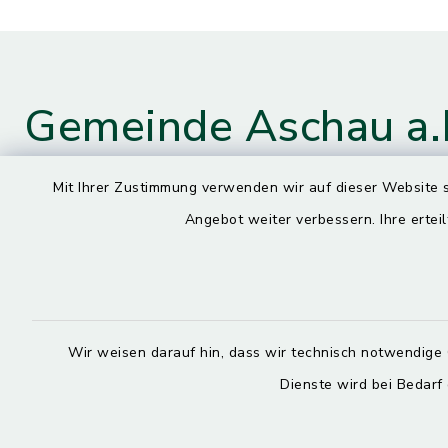
Gemeinde Aschau a.
Mit Ihrer Zustimmung verwenden wir auf dieser Website s
Angebot weiter verbessern. Ihre erteil
Kontaktdaten
Öffnun
Montag
Hauptstraße 4
84544 Aschau a. Inn
7.30 – 13.
08638 9435-0
Wir weisen darauf hin, dass wir technisch notwendige 
Dienstag, M
08638 9435-99
Dienste wird bei Bedarf
7.30 – 12.
poststelle@aschau-a-inn.de
Donnerstag