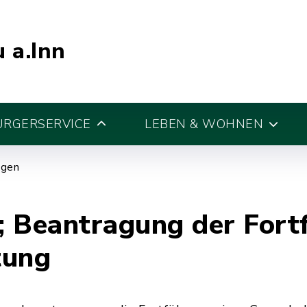
 a.Inn
ÜRGERSERVICE
LEBEN & WOHNEN
egen
; Beantragung der Fort
tung