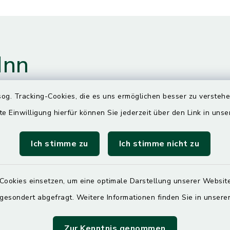
Inn
og. Tracking-Cookies, die es uns ermöglichen besser zu versteh
te Einwilligung hierfür können Sie jederzeit über den Link in uns
gszeiten
Ich stimme zu
Ich stimme nicht zu
00 Uhr
Cookies einsetzen, um eine optimale Darstellung unserer Website
ittwoch und Freitag
 gesondert abgefragt. Weitere Informationen finden Sie in unser
00 Uhr
Zur Kenntnis genommen