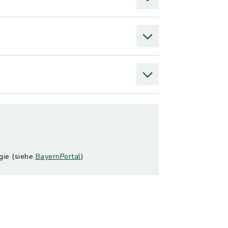
gie (siehe
BayernPortal
)