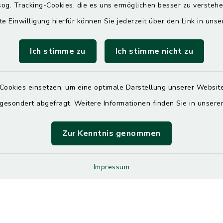
gszeiten
og. Tracking-Cookies, die es uns ermöglichen besser zu versteh
te Einwilligung hierfür können Sie jederzeit über den Link in uns
00 Uhr
Ich stimme zu
Ich stimme nicht zu
ittwoch und Freitag
00 Uhr
Cookies einsetzen, um eine optimale Darstellung unserer Website
 gesondert abgefragt. Weitere Informationen finden Sie in unser
00 Uhr
.30 Uhr
Zur Kenntnis genommen
Impressum
Impressum
Sitemap
Cookie-Einstellungen