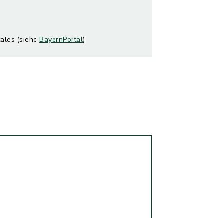
tales (siehe
BayernPortal
)