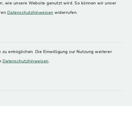
Quicklinks
en, wie unsere Website genutzt wird. So können wir unser
eren
Datenschutzhinweisen
widerrufen.
Landratsamt Mühldorf
SoNNe e. V.
 zu ermöglichen. Die Einwilligung zur Nutzung weiterer
en
Datenschutzhinweisen
.