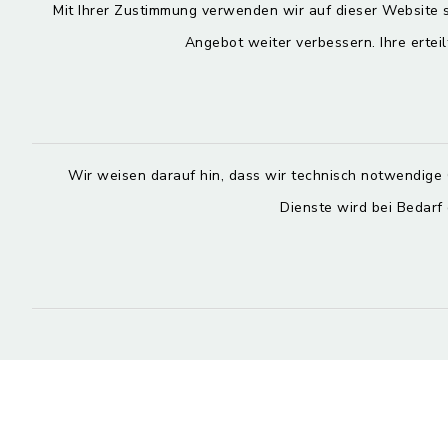
Kontaktdaten
Öffnun
Mit Ihrer Zustimmung verwenden wir auf dieser Website s
Angebot weiter verbessern. Ihre erteil
Montag
Hauptstraße 4
84544 Aschau a. Inn
7.30 – 13.
08638 9435-0
Dienstag, M
08638 9435-99
7.30 – 12.
Wir weisen darauf hin, dass wir technisch notwendige 
poststelle@aschau-a-inn.de
Dienste wird bei Bedarf
Donnerstag
7.30 – 12.
facebook
instagram
13.00 – 17
Kontakt
Barrierefreiheit
Datenschutz