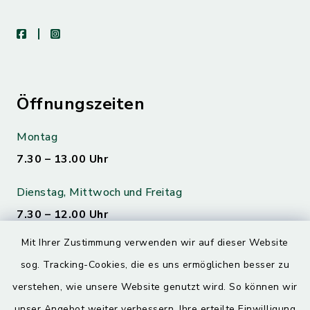
facebook
instagram
Öffnungszeiten
Montag
7.30 – 13.00 Uhr
Dienstag, Mittwoch und Freitag
7.30 – 12.00 Uhr
Mit Ihrer Zustimmung verwenden wir auf dieser Website
Donnerstag
sog. Tracking-Cookies, die es uns ermöglichen besser zu
7.30 – 12.00 Uhr
13.00 – 17.30 Uhr
verstehen, wie unsere Website genutzt wird. So können wir
unser Angebot weiter verbessern. Ihre erteilte Einwilligung