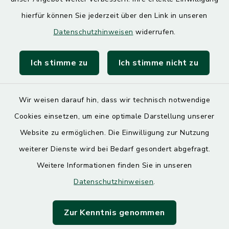
hierfür können Sie jederzeit über den Link in unseren
Quicklinks
Datenschutzhinweisen
widerrufen.
Landratsamt Mühldorf
Ich stimme zu
Ich stimme nicht zu
SoNNe e. V.
Wir weisen darauf hin, dass wir technisch notwendige
Cookies einsetzen, um eine optimale Darstellung unserer
Website zu ermöglichen. Die Einwilligung zur Nutzung
Kontakt
weiterer Dienste wird bei Bedarf gesondert abgefragt.
Weitere Informationen finden Sie in unseren
Barrierefreiheit
Datenschutzhinweisen
.
Datenschutz
Zur Kenntnis genommen
Impressum