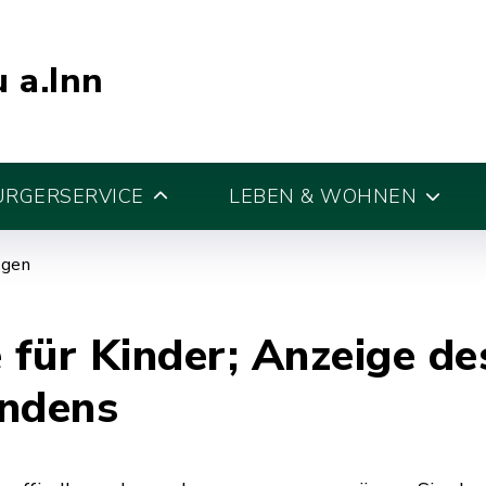
 a.Inn
ÜRGERSERVICE
LEBEN & WOHNEN
egen
für Kinder; Anzeige de
indens