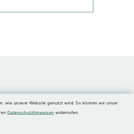
en, wie unsere Website genutzt wird. So können wir unser
eren
Datenschutzhinweisen
widerrufen.
Quicklinks
Landratsamt Mühldorf