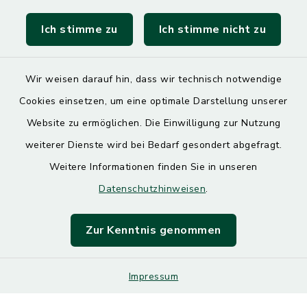
Landratsamt Mühldorf
Ich stimme zu
Ich stimme nicht zu
SoNNe e. V.
Wir weisen darauf hin, dass wir technisch notwendige
Cookies einsetzen, um eine optimale Darstellung unserer
Website zu ermöglichen. Die Einwilligung zur Nutzung
Kontakt
weiterer Dienste wird bei Bedarf gesondert abgefragt.
Weitere Informationen finden Sie in unseren
Barrierefreiheit
Datenschutzhinweisen
.
Datenschutz
Zur Kenntnis genommen
Impressum
Impressum
Sitemap