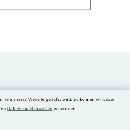
en, wie unsere Website genutzt wird. So können wir unser
Quicklinks
eren
Datenschutzhinweisen
widerrufen.
Landratsamt Mühldorf