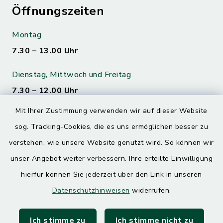
Öffnungszeiten
Montag
7.30 – 13.00 Uhr
Dienstag, Mittwoch und Freitag
7.30 – 12.00 Uhr
Mit Ihrer Zustimmung verwenden wir auf dieser Website
Donnerstag
sog. Tracking-Cookies, die es uns ermöglichen besser zu
7.30 – 12.00 Uhr
13.00 – 17.30 Uhr
verstehen, wie unsere Website genutzt wird. So können wir
unser Angebot weiter verbessern. Ihre erteilte Einwilligung
hierfür können Sie jederzeit über den Link in unseren
Quicklinks
Datenschutzhinweisen
widerrufen.
Landratsamt Mühldorf
Ich stimme zu
Ich stimme nicht zu