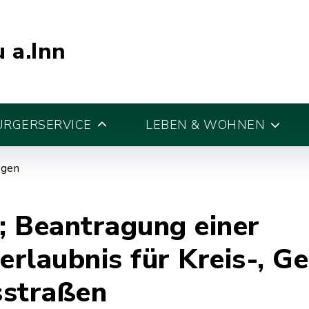
 a.Inn
ÜRGERSERVICE
LEBEN & WOHNEN
egen
; Beantragung einer
rlaubnis für Kreis-, G
sstraßen