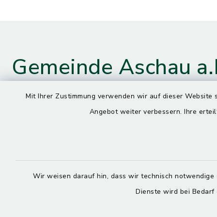
Gemeinde Aschau a.
Mit Ihrer Zustimmung verwenden wir auf dieser Website s
Angebot weiter verbessern. Ihre erteil
Kontaktdaten
Öffnun
Montag
Hauptstraße 4
84544 Aschau a. Inn
7.30 – 13.
08638 9435-0
Wir weisen darauf hin, dass wir technisch notwendige 
Dienstag, M
08638 9435-99
Dienste wird bei Bedarf
7.30 – 12.
poststelle@aschau-a-inn.de