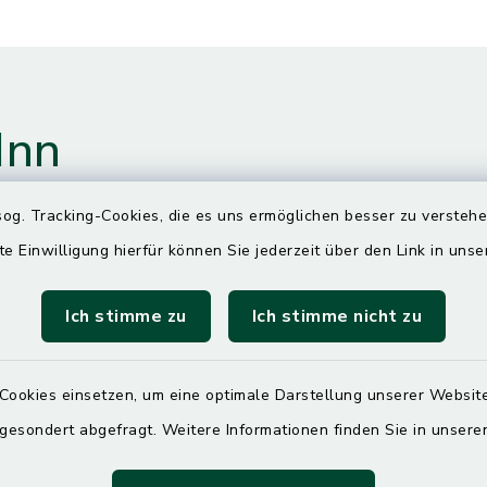
Inn
og. Tracking-Cookies, die es uns ermöglichen besser zu versteh
te Einwilligung hierfür können Sie jederzeit über den Link in uns
gszeiten
Ich stimme zu
Ich stimme nicht zu
00 Uhr
Cookies einsetzen, um eine optimale Darstellung unserer Website
ittwoch und Freitag
 gesondert abgefragt. Weitere Informationen finden Sie in unser
00 Uhr