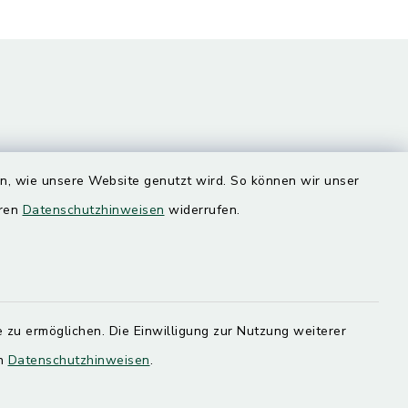
en, wie unsere Website genutzt wird. So können wir unser
eren
Datenschutzhinweisen
widerrufen.
Quicklinks
Landratsamt Mühldorf
SoNNe e. V.
 zu ermöglichen. Die Einwilligung zur Nutzung weiterer
en
Datenschutzhinweisen
.