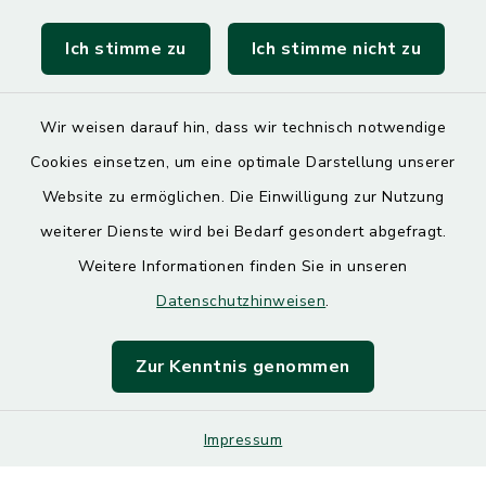
Landratsamt Mühldorf
Ich stimme zu
Ich stimme nicht zu
SoNNe e. V.
Wir weisen darauf hin, dass wir technisch notwendige
Cookies einsetzen, um eine optimale Darstellung unserer
Website zu ermöglichen. Die Einwilligung zur Nutzung
Kontakt
weiterer Dienste wird bei Bedarf gesondert abgefragt.
Weitere Informationen finden Sie in unseren
Barrierefreiheit
Datenschutzhinweisen
.
Datenschutz
Zur Kenntnis genommen
Impressum
Impressum
Sitemap