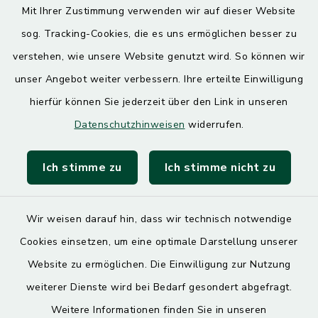
Mit Ihrer Zustimmung verwenden wir auf dieser Website
Donnerstag
sog. Tracking-Cookies, die es uns ermöglichen besser zu
7.30 – 12.00 Uhr
13.00 – 17.30 Uhr
verstehen, wie unsere Website genutzt wird. So können wir
unser Angebot weiter verbessern. Ihre erteilte Einwilligung
hierfür können Sie jederzeit über den Link in unseren
Quicklinks
Datenschutzhinweisen
widerrufen.
Landratsamt Mühldorf
Ich stimme zu
Ich stimme nicht zu
SoNNe e. V.
Wir weisen darauf hin, dass wir technisch notwendige
Cookies einsetzen, um eine optimale Darstellung unserer
Website zu ermöglichen. Die Einwilligung zur Nutzung
Kontakt
weiterer Dienste wird bei Bedarf gesondert abgefragt.
Weitere Informationen finden Sie in unseren
Barrierefreiheit