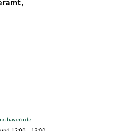
eramt,
nn.bayern.de
und 12:00 - 13:00