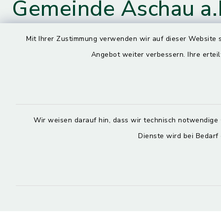
Gemeinde Aschau a.
Mit Ihrer Zustimmung verwenden wir auf dieser Website s
Angebot weiter verbessern. Ihre erteil
Kontaktdaten
Öffnun
Montag
Hauptstraße 4
84544 Aschau a. Inn
7.30 – 13.
08638 9435-0
Wir weisen darauf hin, dass wir technisch notwendige 
Dienstag, M
08638 9435-99
Dienste wird bei Bedarf
7.30 – 12.
poststelle@aschau-a-inn.de
Donnerstag
7.30 – 12.
facebook
instagram
13.00 – 17