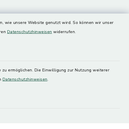
en, wie unsere Website genutzt wird. So können wir unser
eren
Datenschutzhinweisen
widerrufen.
Quicklinks
Landratsamt Mühldorf
SoNNe e. V.
 zu ermöglichen. Die Einwilligung zur Nutzung weiterer
en
Datenschutzhinweisen
.