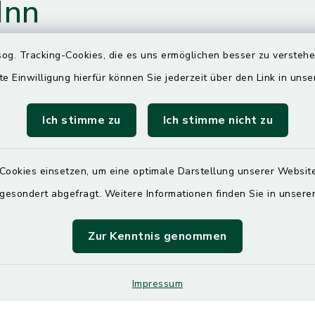
Inn
og. Tracking-Cookies, die es uns ermöglichen besser zu versteh
te Einwilligung hierfür können Sie jederzeit über den Link in uns
gszeiten
Ich stimme zu
Ich stimme nicht zu
00 Uhr
Cookies einsetzen, um eine optimale Darstellung unserer Website
ittwoch und Freitag
 gesondert abgefragt. Weitere Informationen finden Sie in unser
00 Uhr
Zur Kenntnis genommen
00 Uhr
.30 Uhr
Impressum