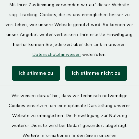
Mit Ihrer Zustimmung verwenden wir auf dieser Website
Donnerstag
sog. Tracking-Cookies, die es uns ermöglichen besser zu
7.30 – 12.00 Uhr
13.00 – 17.30 Uhr
verstehen, wie unsere Website genutzt wird. So können wir
unser Angebot weiter verbessern. Ihre erteilte Einwilligung
hierfür können Sie jederzeit über den Link in unseren
Quicklinks
Datenschutzhinweisen
widerrufen.
Landratsamt Mühldorf
Ich stimme zu
Ich stimme nicht zu
SoNNe e. V.
Wir weisen darauf hin, dass wir technisch notwendige
Cookies einsetzen, um eine optimale Darstellung unserer
Website zu ermöglichen. Die Einwilligung zur Nutzung
Kontakt
weiterer Dienste wird bei Bedarf gesondert abgefragt.
Weitere Informationen finden Sie in unseren
Barrierefreiheit