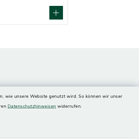
en, wie unsere Website genutzt wird. So können wir unser
eren
Datenschutzhinweisen
widerrufen.
Quicklinks
Landratsamt Mühldorf
SoNNe e. V.