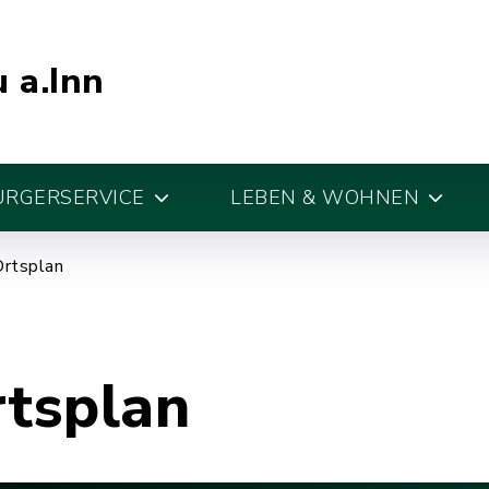
 a.Inn
ÜRGERSERVICE
LEBEN & WOHNEN
Ortsplan
rtsplan