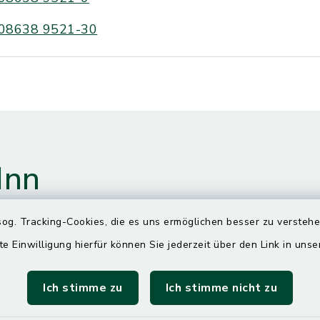
08638 9521-30
Inn
og. Tracking-Cookies, die es uns ermöglichen besser zu versteh
te Einwilligung hierfür können Sie jederzeit über den Link in uns
gszeiten
Ich stimme zu
Ich stimme nicht zu
00 Uhr