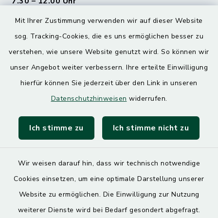
7.30 – 12.00 Uhr
Mit Ihrer Zustimmung verwenden wir auf dieser Website
Donnerstag
sog. Tracking-Cookies, die es uns ermöglichen besser zu
7.30 – 12.00 Uhr
13.00 – 17.30 Uhr
verstehen, wie unsere Website genutzt wird. So können wir
unser Angebot weiter verbessern. Ihre erteilte Einwilligung
hierfür können Sie jederzeit über den Link in unseren
Quicklinks
Datenschutzhinweisen
widerrufen.
Landratsamt Mühldorf
Ich stimme zu
Ich stimme nicht zu
SoNNe e. V.
Wir weisen darauf hin, dass wir technisch notwendige
Cookies einsetzen, um eine optimale Darstellung unserer
Website zu ermöglichen. Die Einwilligung zur Nutzung
Kontakt
weiterer Dienste wird bei Bedarf gesondert abgefragt.