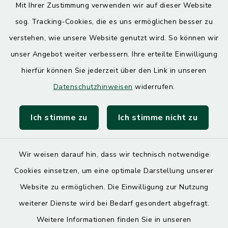
Mit Ihrer Zustimmung verwenden wir auf dieser Website
Donnerstag
sog. Tracking-Cookies, die es uns ermöglichen besser zu
7.30 – 12.00 Uhr
13.00 – 17.30 Uhr
verstehen, wie unsere Website genutzt wird. So können wir
unser Angebot weiter verbessern. Ihre erteilte Einwilligung
hierfür können Sie jederzeit über den Link in unseren
Quicklinks
Datenschutzhinweisen
widerrufen.
Landratsamt Mühldorf
Ich stimme zu
Ich stimme nicht zu
SoNNe e. V.
Wir weisen darauf hin, dass wir technisch notwendige
Cookies einsetzen, um eine optimale Darstellung unserer
Website zu ermöglichen. Die Einwilligung zur Nutzung
Kontakt
weiterer Dienste wird bei Bedarf gesondert abgefragt.
Weitere Informationen finden Sie in unseren
Barrierefreiheit