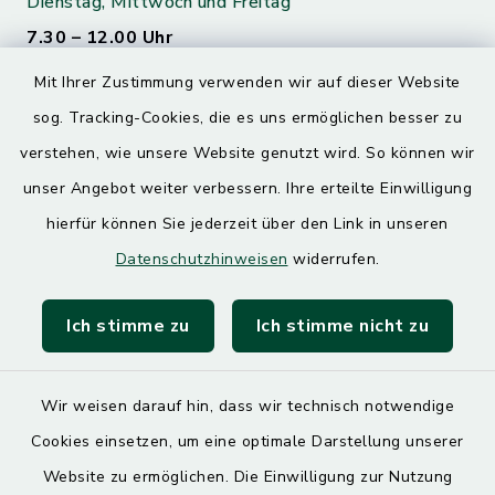
Dienstag, Mittwoch und Freitag
7.30 – 12.00 Uhr
Mit Ihrer Zustimmung verwenden wir auf dieser Website
Donnerstag
sog. Tracking-Cookies, die es uns ermöglichen besser zu
7.30 – 12.00 Uhr
13.00 – 17.30 Uhr
verstehen, wie unsere Website genutzt wird. So können wir
unser Angebot weiter verbessern. Ihre erteilte Einwilligung
hierfür können Sie jederzeit über den Link in unseren
Quicklinks
Datenschutzhinweisen
widerrufen.
Landratsamt Mühldorf
Ich stimme zu
Ich stimme nicht zu
SoNNe e. V.
Wir weisen darauf hin, dass wir technisch notwendige
Cookies einsetzen, um eine optimale Darstellung unserer
Website zu ermöglichen. Die Einwilligung zur Nutzung