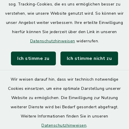
sog. Tracking-Cookies, die es uns ermöglichen besser zu
7.30 – 12.00 Uhr
13.00 – 17.30 Uhr
verstehen, wie unsere Website genutzt wird. So können wir
unser Angebot weiter verbessern. Ihre erteilte Einwilligung
hierfür können Sie jederzeit über den Link in unseren
Quicklinks
Datenschutzhinweisen
widerrufen.
Landratsamt Mühldorf
Ich stimme zu
Ich stimme nicht zu
SoNNe e. V.
Wir weisen darauf hin, dass wir technisch notwendige
Cookies einsetzen, um eine optimale Darstellung unserer
Website zu ermöglichen. Die Einwilligung zur Nutzung
Kontakt
weiterer Dienste wird bei Bedarf gesondert abgefragt.
Weitere Informationen finden Sie in unseren
Barrierefreiheit
Datenschutzhinweisen
.