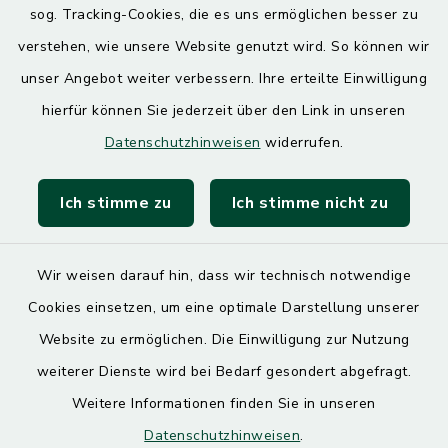
sog. Tracking-Cookies, die es uns ermöglichen besser zu
7.30 – 12.00 Uhr
13.00 – 17.30 Uhr
verstehen, wie unsere Website genutzt wird. So können wir
unser Angebot weiter verbessern. Ihre erteilte Einwilligung
hierfür können Sie jederzeit über den Link in unseren
Quicklinks
Datenschutzhinweisen
widerrufen.
Landratsamt Mühldorf
Ich stimme zu
Ich stimme nicht zu
SoNNe e. V.
Wir weisen darauf hin, dass wir technisch notwendige
Cookies einsetzen, um eine optimale Darstellung unserer
Website zu ermöglichen. Die Einwilligung zur Nutzung
Kontakt
weiterer Dienste wird bei Bedarf gesondert abgefragt.
Weitere Informationen finden Sie in unseren
Barrierefreiheit
Datenschutzhinweisen
.