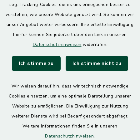
sog. Tracking-Cookies, die es uns ermöglichen besser zu
7.30 – 12.00 Uhr
13.00 – 17.30 Uhr
verstehen, wie unsere Website genutzt wird. So können wir
unser Angebot weiter verbessern. Ihre erteilte Einwilligung
hierfür können Sie jederzeit über den Link in unseren
Quicklinks
Datenschutzhinweisen
widerrufen.
Landratsamt Mühldorf
Ich stimme zu
Ich stimme nicht zu
SoNNe e. V.
Wir weisen darauf hin, dass wir technisch notwendige
Cookies einsetzen, um eine optimale Darstellung unserer
Website zu ermöglichen. Die Einwilligung zur Nutzung
Kontakt
weiterer Dienste wird bei Bedarf gesondert abgefragt.
Weitere Informationen finden Sie in unseren
Barrierefreiheit
Datenschutzhinweisen
.