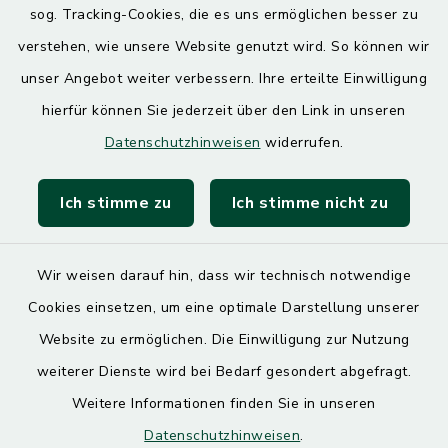
sog. Tracking-Cookies, die es uns ermöglichen besser zu
7.30 – 12.00 Uhr
13.00 – 17.30 Uhr
verstehen, wie unsere Website genutzt wird. So können wir
unser Angebot weiter verbessern. Ihre erteilte Einwilligung
hierfür können Sie jederzeit über den Link in unseren
Quicklinks
Datenschutzhinweisen
widerrufen.
Landratsamt Mühldorf
Ich stimme zu
Ich stimme nicht zu
SoNNe e. V.
Wir weisen darauf hin, dass wir technisch notwendige
Cookies einsetzen, um eine optimale Darstellung unserer
Website zu ermöglichen. Die Einwilligung zur Nutzung
Kontakt
weiterer Dienste wird bei Bedarf gesondert abgefragt.
Weitere Informationen finden Sie in unseren
Barrierefreiheit
Datenschutzhinweisen
.