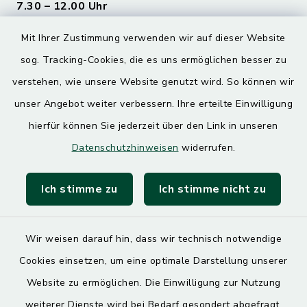
7.30 – 12.00 Uhr
Donnerstag
Mit Ihrer Zustimmung verwenden wir auf dieser Website
7.30 – 12.00 Uhr
sog. Tracking-Cookies, die es uns ermöglichen besser zu
13.00 – 17.30 Uhr
verstehen, wie unsere Website genutzt wird. So können wir
unser Angebot weiter verbessern. Ihre erteilte Einwilligung
Quicklinks
hierfür können Sie jederzeit über den Link in unseren
Datenschutzhinweisen
widerrufen.
Landratsamt Mühldorf
Ich stimme zu
Ich stimme nicht zu
SoNNe e. V.
Wir weisen darauf hin, dass wir technisch notwendige
Cookies einsetzen, um eine optimale Darstellung unserer
Website zu ermöglichen. Die Einwilligung zur Nutzung
Kontakt
weiterer Dienste wird bei Bedarf gesondert abgefragt.