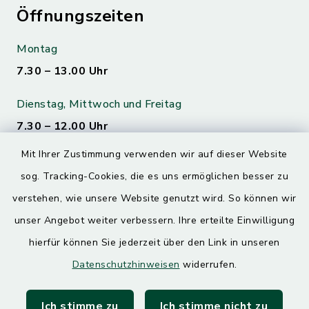
Öffnungszeiten
Montag
7.30 – 13.00 Uhr
Dienstag, Mittwoch und Freitag
7.30 – 12.00 Uhr
Mit Ihrer Zustimmung verwenden wir auf dieser Website
Donnerstag
sog. Tracking-Cookies, die es uns ermöglichen besser zu
7.30 – 12.00 Uhr
13.00 – 17.30 Uhr
verstehen, wie unsere Website genutzt wird. So können wir
unser Angebot weiter verbessern. Ihre erteilte Einwilligung
hierfür können Sie jederzeit über den Link in unseren
Quicklinks
Datenschutzhinweisen
widerrufen.
Landratsamt Mühldorf
Ich stimme zu
Ich stimme nicht zu