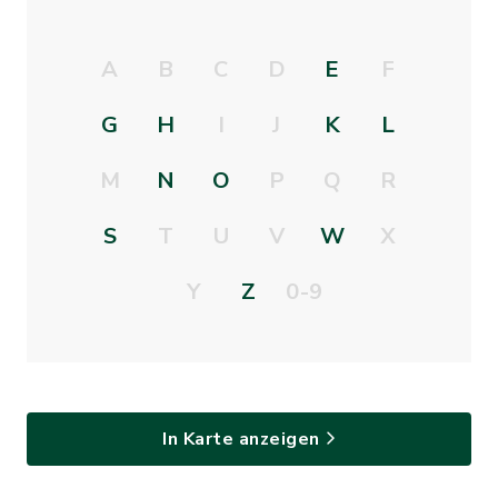
A
B
C
D
E
F
G
H
I
J
K
L
M
N
O
P
Q
R
S
T
U
V
W
X
Y
Z
0-9
In Karte anzeigen