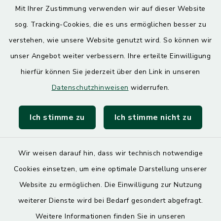
Mit Ihrer Zustimmung verwenden wir auf dieser Website
Donnerstag
sog. Tracking-Cookies, die es uns ermöglichen besser zu
7.30 – 12.00 Uhr
13.00 – 17.30 Uhr
verstehen, wie unsere Website genutzt wird. So können wir
unser Angebot weiter verbessern. Ihre erteilte Einwilligung
hierfür können Sie jederzeit über den Link in unseren
Quicklinks
Datenschutzhinweisen
widerrufen.
Landratsamt Mühldorf
Ich stimme zu
Ich stimme nicht zu
SoNNe e. V.
Wir weisen darauf hin, dass wir technisch notwendige
Cookies einsetzen, um eine optimale Darstellung unserer
Website zu ermöglichen. Die Einwilligung zur Nutzung
Kontakt
weiterer Dienste wird bei Bedarf gesondert abgefragt.
Weitere Informationen finden Sie in unseren
Barrierefreiheit