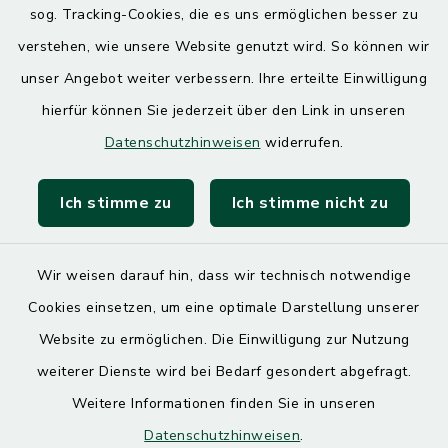
sog. Tracking-Cookies, die es uns ermöglichen besser zu
7.30 – 12.00 Uhr
13.00 – 17.30 Uhr
verstehen, wie unsere Website genutzt wird. So können wir
unser Angebot weiter verbessern. Ihre erteilte Einwilligung
hierfür können Sie jederzeit über den Link in unseren
Quicklinks
Datenschutzhinweisen
widerrufen.
Landratsamt Mühldorf
Ich stimme zu
Ich stimme nicht zu
SoNNe e. V.
Wir weisen darauf hin, dass wir technisch notwendige
Cookies einsetzen, um eine optimale Darstellung unserer
Website zu ermöglichen. Die Einwilligung zur Nutzung
Kontakt
weiterer Dienste wird bei Bedarf gesondert abgefragt.
Weitere Informationen finden Sie in unseren
Barrierefreiheit
Datenschutzhinweisen
.