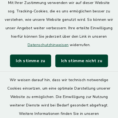
Mit Ihrer Zustimmung verwenden wir auf dieser Website
Donnerstag
sog. Tracking-Cookies, die es uns ermöglichen besser zu
7.30 – 12.00 Uhr
13.00 – 17.30 Uhr
verstehen, wie unsere Website genutzt wird. So können wir
unser Angebot weiter verbessern. Ihre erteilte Einwilligung
hierfür können Sie jederzeit über den Link in unseren
Quicklinks
Datenschutzhinweisen
widerrufen.
Landratsamt Mühldorf
Ich stimme zu
Ich stimme nicht zu
SoNNe e. V.
Wir weisen darauf hin, dass wir technisch notwendige
Cookies einsetzen, um eine optimale Darstellung unserer
Website zu ermöglichen. Die Einwilligung zur Nutzung
Kontakt
weiterer Dienste wird bei Bedarf gesondert abgefragt.
Weitere Informationen finden Sie in unseren
Barrierefreiheit