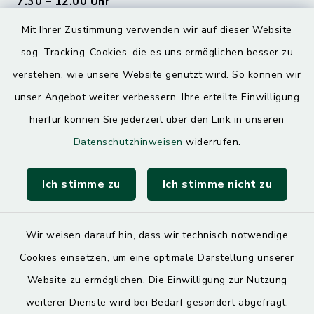
7.30 – 12.00 Uhr
Mit Ihrer Zustimmung verwenden wir auf dieser Website
Donnerstag
sog. Tracking-Cookies, die es uns ermöglichen besser zu
7.30 – 12.00 Uhr
13.00 – 17.30 Uhr
verstehen, wie unsere Website genutzt wird. So können wir
unser Angebot weiter verbessern. Ihre erteilte Einwilligung
hierfür können Sie jederzeit über den Link in unseren
Quicklinks
Datenschutzhinweisen
widerrufen.
Landratsamt Mühldorf
Ich stimme zu
Ich stimme nicht zu
SoNNe e. V.
Wir weisen darauf hin, dass wir technisch notwendige
Cookies einsetzen, um eine optimale Darstellung unserer
Website zu ermöglichen. Die Einwilligung zur Nutzung
Kontakt
weiterer Dienste wird bei Bedarf gesondert abgefragt.