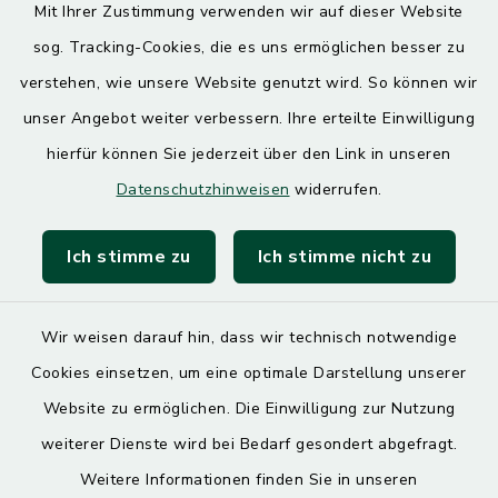
Mit Ihrer Zustimmung verwenden wir auf dieser Website
Donnerstag
sog. Tracking-Cookies, die es uns ermöglichen besser zu
7.30 – 12.00 Uhr
13.00 – 17.30 Uhr
verstehen, wie unsere Website genutzt wird. So können wir
unser Angebot weiter verbessern. Ihre erteilte Einwilligung
hierfür können Sie jederzeit über den Link in unseren
Quicklinks
Datenschutzhinweisen
widerrufen.
Landratsamt Mühldorf
Ich stimme zu
Ich stimme nicht zu
SoNNe e. V.
Wir weisen darauf hin, dass wir technisch notwendige
Cookies einsetzen, um eine optimale Darstellung unserer
Website zu ermöglichen. Die Einwilligung zur Nutzung
Kontakt
weiterer Dienste wird bei Bedarf gesondert abgefragt.
Weitere Informationen finden Sie in unseren
Barrierefreiheit