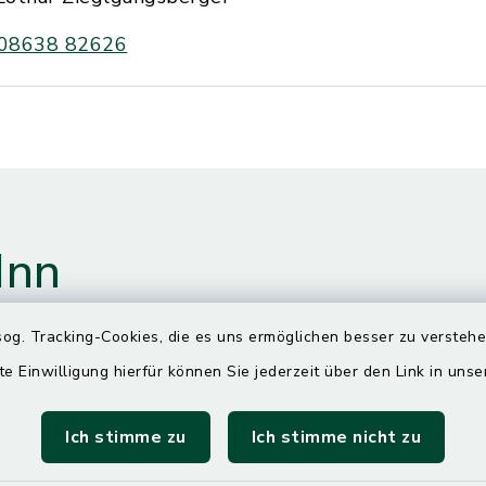
08638 82626
Inn
og. Tracking-Cookies, die es uns ermöglichen besser zu versteh
te Einwilligung hierfür können Sie jederzeit über den Link in uns
gszeiten
Ich stimme zu
Ich stimme nicht zu
00 Uhr