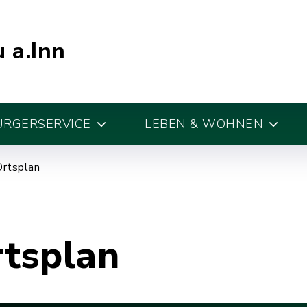
 a.Inn
ÜRGERSERVICE
LEBEN & WOHNEN
Ortsplan
rtsplan