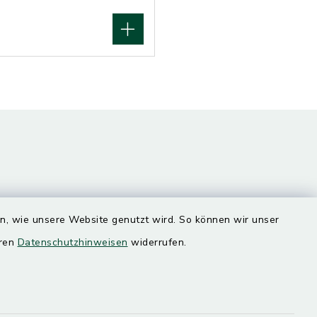
en, wie unsere Website genutzt wird. So können wir unser
eren
Datenschutzhinweisen
widerrufen.
Quicklinks
Landratsamt Mühldorf
SoNNe e. V.