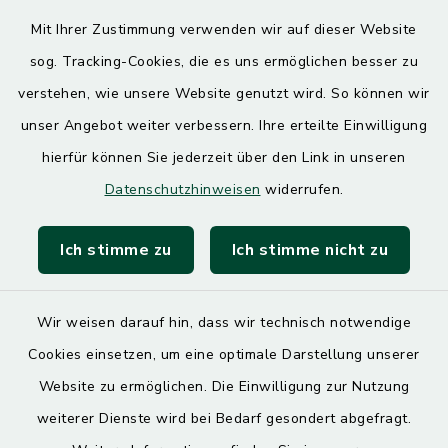
Donnerstag
Mit Ihrer Zustimmung verwenden wir auf dieser Website
7.30 – 12.00 Uhr
13.00 – 17.30 Uhr
sog. Tracking-Cookies, die es uns ermöglichen besser zu
verstehen, wie unsere Website genutzt wird. So können wir
unser Angebot weiter verbessern. Ihre erteilte Einwilligung
Quicklinks
hierfür können Sie jederzeit über den Link in unseren
Landratsamt Mühldorf
Datenschutzhinweisen
widerrufen.
SoNNe e. V.
Ich stimme zu
Ich stimme nicht zu
Wir weisen darauf hin, dass wir technisch notwendige
Cookies einsetzen, um eine optimale Darstellung unserer
Kontakt
Website zu ermöglichen. Die Einwilligung zur Nutzung
weiterer Dienste wird bei Bedarf gesondert abgefragt.
Barrierefreiheit