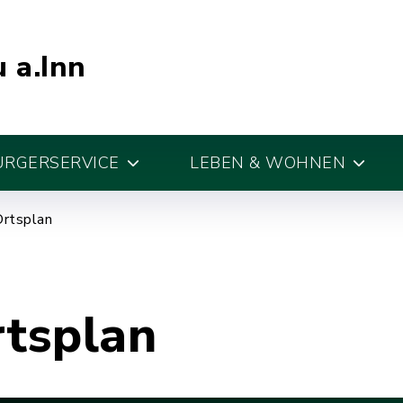
 a.Inn
ÜRGERSERVICE
LEBEN & WOHNEN
Ortsplan
rtsplan