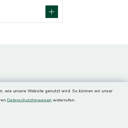
en, wie unsere Website genutzt wird. So können wir unser
Quicklinks
eren
Datenschutzhinweisen
widerrufen.
Landratsamt Mühldorf
SoNNe e. V.