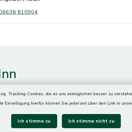
08638 810904
Inn
og. Tracking-Cookies, die es uns ermöglichen besser zu versteh
gszeiten
te Einwilligung hierfür können Sie jederzeit über den Link in uns
Ich stimme zu
Ich stimme nicht zu
00 Uhr