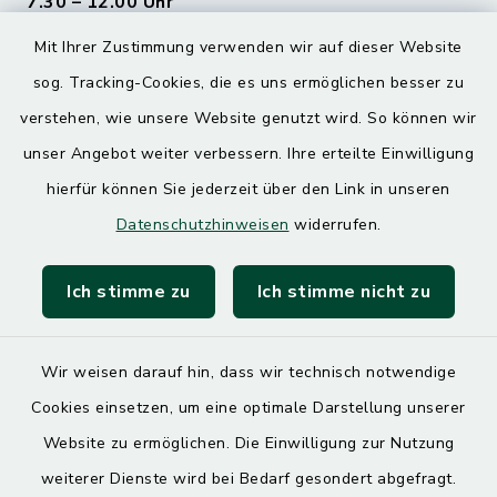
7.30 – 12.00 Uhr
Mit Ihrer Zustimmung verwenden wir auf dieser Website
Donnerstag
sog. Tracking-Cookies, die es uns ermöglichen besser zu
7.30 – 12.00 Uhr
13.00 – 17.30 Uhr
verstehen, wie unsere Website genutzt wird. So können wir
unser Angebot weiter verbessern. Ihre erteilte Einwilligung
hierfür können Sie jederzeit über den Link in unseren
Quicklinks
Datenschutzhinweisen
widerrufen.
Landratsamt Mühldorf
Ich stimme zu
Ich stimme nicht zu
SoNNe e. V.
Wir weisen darauf hin, dass wir technisch notwendige
Cookies einsetzen, um eine optimale Darstellung unserer
Website zu ermöglichen. Die Einwilligung zur Nutzung
Kontakt
weiterer Dienste wird bei Bedarf gesondert abgefragt.