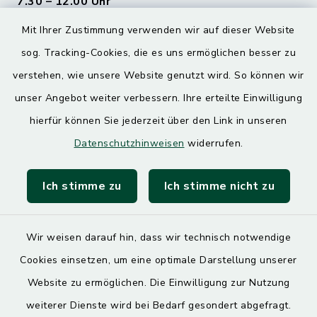
7.30 – 12.00 Uhr
Mit Ihrer Zustimmung verwenden wir auf dieser Website
Donnerstag
sog. Tracking-Cookies, die es uns ermöglichen besser zu
7.30 – 12.00 Uhr
13.00 – 17.30 Uhr
verstehen, wie unsere Website genutzt wird. So können wir
unser Angebot weiter verbessern. Ihre erteilte Einwilligung
hierfür können Sie jederzeit über den Link in unseren
Quicklinks
Datenschutzhinweisen
widerrufen.
Landratsamt Mühldorf
Ich stimme zu
Ich stimme nicht zu
SoNNe e. V.
Wir weisen darauf hin, dass wir technisch notwendige
Cookies einsetzen, um eine optimale Darstellung unserer
Website zu ermöglichen. Die Einwilligung zur Nutzung
Kontakt
weiterer Dienste wird bei Bedarf gesondert abgefragt.