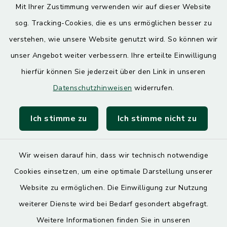
Mit Ihrer Zustimmung verwenden wir auf dieser Website
Donnerstag
sog. Tracking-Cookies, die es uns ermöglichen besser zu
7.30 – 12.00 Uhr
13.00 – 17.30 Uhr
verstehen, wie unsere Website genutzt wird. So können wir
unser Angebot weiter verbessern. Ihre erteilte Einwilligung
Quicklinks
hierfür können Sie jederzeit über den Link in unseren
Datenschutzhinweisen
widerrufen.
Landratsamt Mühldorf
Ich stimme zu
Ich stimme nicht zu
SoNNe e. V.
Wir weisen darauf hin, dass wir technisch notwendige
Cookies einsetzen, um eine optimale Darstellung unserer
Website zu ermöglichen. Die Einwilligung zur Nutzung
Kontakt
weiterer Dienste wird bei Bedarf gesondert abgefragt.
Weitere Informationen finden Sie in unseren
Barrierefreiheit