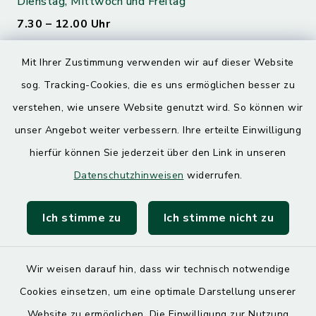
Dienstag, Mittwoch und Freitag
7.30 – 12.00 Uhr
Donnerstag
Mit Ihrer Zustimmung verwenden wir auf dieser Website
7.30 – 12.00 Uhr
sog. Tracking-Cookies, die es uns ermöglichen besser zu
13.00 – 17.30 Uhr
verstehen, wie unsere Website genutzt wird. So können wir
unser Angebot weiter verbessern. Ihre erteilte Einwilligung
Quicklinks
hierfür können Sie jederzeit über den Link in unseren
Datenschutzhinweisen
widerrufen.
Landratsamt Mühldorf
SoNNe e. V.
Ich stimme zu
Ich stimme nicht zu
Wir weisen darauf hin, dass wir technisch notwendige
Cookies einsetzen, um eine optimale Darstellung unserer
Website zu ermöglichen. Die Einwilligung zur Nutzung