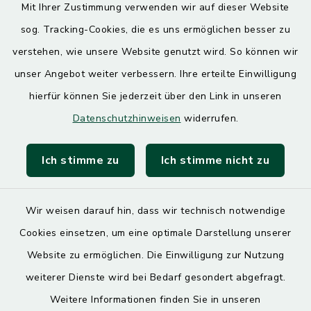
Mit Ihrer Zustimmung verwenden wir auf dieser Website
Donnerstag
sog. Tracking-Cookies, die es uns ermöglichen besser zu
7.30 – 12.00 Uhr
13.00 – 17.30 Uhr
verstehen, wie unsere Website genutzt wird. So können wir
unser Angebot weiter verbessern. Ihre erteilte Einwilligung
hierfür können Sie jederzeit über den Link in unseren
Quicklinks
Datenschutzhinweisen
widerrufen.
Landratsamt Mühldorf
Ich stimme zu
Ich stimme nicht zu
SoNNe e. V.
Wir weisen darauf hin, dass wir technisch notwendige
Cookies einsetzen, um eine optimale Darstellung unserer
Website zu ermöglichen. Die Einwilligung zur Nutzung
Kontakt
weiterer Dienste wird bei Bedarf gesondert abgefragt.
Weitere Informationen finden Sie in unseren
Barrierefreiheit