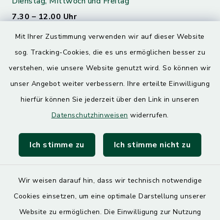
Dienstag, Mittwoch und Freitag
7.30 – 12.00 Uhr
Mit Ihrer Zustimmung verwenden wir auf dieser Website
Donnerstag
sog. Tracking-Cookies, die es uns ermöglichen besser zu
7.30 – 12.00 Uhr
13.00 – 17.30 Uhr
verstehen, wie unsere Website genutzt wird. So können wir
unser Angebot weiter verbessern. Ihre erteilte Einwilligung
hierfür können Sie jederzeit über den Link in unseren
Quicklinks
Datenschutzhinweisen
widerrufen.
Landratsamt Mühldorf
Ich stimme zu
Ich stimme nicht zu
SoNNe e. V.
Wir weisen darauf hin, dass wir technisch notwendige
Cookies einsetzen, um eine optimale Darstellung unserer
Website zu ermöglichen. Die Einwilligung zur Nutzung