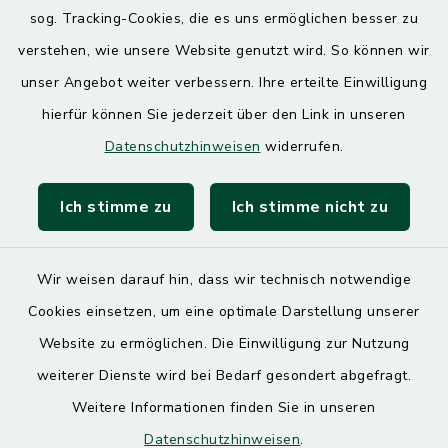
sog. Tracking-Cookies, die es uns ermöglichen besser zu
7.30 – 12.00 Uhr
13.00 – 17.30 Uhr
verstehen, wie unsere Website genutzt wird. So können wir
unser Angebot weiter verbessern. Ihre erteilte Einwilligung
hierfür können Sie jederzeit über den Link in unseren
Quicklinks
Datenschutzhinweisen
widerrufen.
Landratsamt Mühldorf
Ich stimme zu
Ich stimme nicht zu
SoNNe e. V.
Wir weisen darauf hin, dass wir technisch notwendige
Cookies einsetzen, um eine optimale Darstellung unserer
Website zu ermöglichen. Die Einwilligung zur Nutzung
Kontakt
weiterer Dienste wird bei Bedarf gesondert abgefragt.
Weitere Informationen finden Sie in unseren
Barrierefreiheit
Datenschutzhinweisen
.