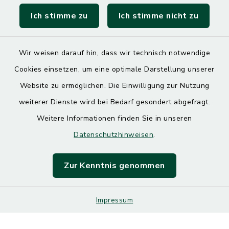
Ich stimme zu
Ich stimme nicht zu
SoNNe e. V.
Wir weisen darauf hin, dass wir technisch notwendige
Cookies einsetzen, um eine optimale Darstellung unserer
Website zu ermöglichen. Die Einwilligung zur Nutzung
Kontakt
weiterer Dienste wird bei Bedarf gesondert abgefragt.
Weitere Informationen finden Sie in unseren
Barrierefreiheit
Datenschutzhinweisen
.
Datenschutz
Zur Kenntnis genommen
Impressum
Impressum
Sitemap
Cookie-Einstellungen