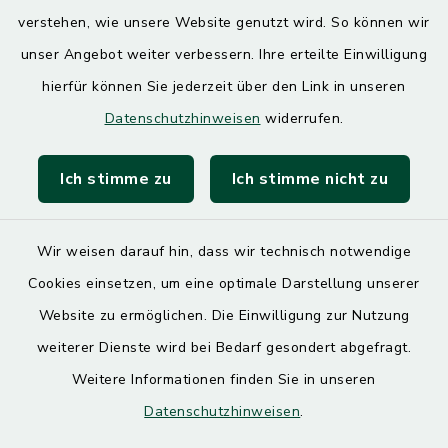
13.00 – 17.30 Uhr
verstehen, wie unsere Website genutzt wird. So können wir
unser Angebot weiter verbessern. Ihre erteilte Einwilligung
hierfür können Sie jederzeit über den Link in unseren
Quicklinks
Datenschutzhinweisen
widerrufen.
Landratsamt Mühldorf
Ich stimme zu
Ich stimme nicht zu
SoNNe e. V.
Wir weisen darauf hin, dass wir technisch notwendige
Cookies einsetzen, um eine optimale Darstellung unserer
Website zu ermöglichen. Die Einwilligung zur Nutzung
Kontakt
weiterer Dienste wird bei Bedarf gesondert abgefragt.
Weitere Informationen finden Sie in unseren
Barrierefreiheit
Datenschutzhinweisen
.
Datenschutz