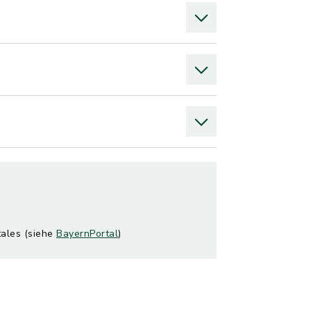
tales (siehe
BayernPortal
)