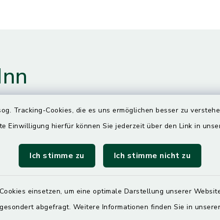
Inn
og. Tracking-Cookies, die es uns ermöglichen besser zu versteh
gszeiten
te Einwilligung hierfür können Sie jederzeit über den Link in uns
Ich stimme zu
Ich stimme nicht zu
00 Uhr
ittwoch und Freitag
Cookies einsetzen, um eine optimale Darstellung unserer Website
00 Uhr
 gesondert abgefragt. Weitere Informationen finden Sie in unser