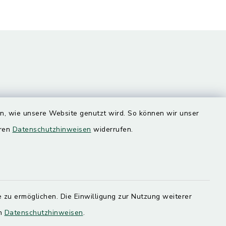
en, wie unsere Website genutzt wird. So können wir unser
Quicklinks
eren
Datenschutzhinweisen
widerrufen.
Landratsamt Mühldorf
SoNNe e. V.
 zu ermöglichen. Die Einwilligung zur Nutzung weiterer
en
Datenschutzhinweisen
.