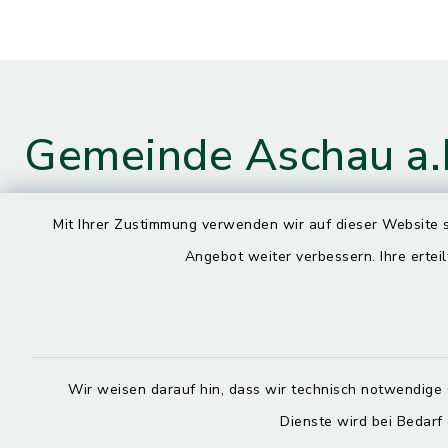
Gemeinde Aschau a.
Mit Ihrer Zustimmung verwenden wir auf dieser Website s
Kontaktdaten
Öffnun
Angebot weiter verbessern. Ihre erteil
Montag
Hauptstraße 4
84544 Aschau a. Inn
7.30 – 13.
08638 9435-0
Dienstag, M
Wir weisen darauf hin, dass wir technisch notwendige 
08638 9435-99
7.30 – 12.
Dienste wird bei Bedarf
poststelle@aschau-a-inn.de