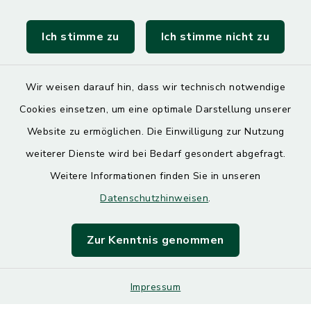
Landratsamt Mühldorf
Ich stimme zu
Ich stimme nicht zu
SoNNe e. V.
Wir weisen darauf hin, dass wir technisch notwendige
Cookies einsetzen, um eine optimale Darstellung unserer
Website zu ermöglichen. Die Einwilligung zur Nutzung
Kontakt
weiterer Dienste wird bei Bedarf gesondert abgefragt.
Weitere Informationen finden Sie in unseren
Barrierefreiheit
Datenschutzhinweisen
.
Datenschutz
Zur Kenntnis genommen
Impressum
Impressum
Sitemap