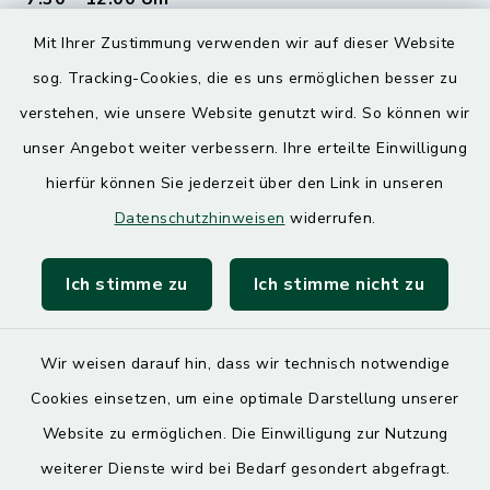
Mit Ihrer Zustimmung verwenden wir auf dieser Website
Donnerstag
sog. Tracking-Cookies, die es uns ermöglichen besser zu
7.30 – 12.00 Uhr
13.00 – 17.30 Uhr
verstehen, wie unsere Website genutzt wird. So können wir
unser Angebot weiter verbessern. Ihre erteilte Einwilligung
hierfür können Sie jederzeit über den Link in unseren
Quicklinks
Datenschutzhinweisen
widerrufen.
Landratsamt Mühldorf
Ich stimme zu
Ich stimme nicht zu
SoNNe e. V.
Wir weisen darauf hin, dass wir technisch notwendige
Cookies einsetzen, um eine optimale Darstellung unserer
Website zu ermöglichen. Die Einwilligung zur Nutzung
Kontakt
weiterer Dienste wird bei Bedarf gesondert abgefragt.