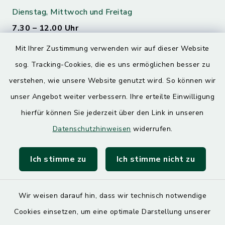
Dienstag, Mittwoch und Freitag
7.30 – 12.00 Uhr
Mit Ihrer Zustimmung verwenden wir auf dieser Website
Donnerstag
sog. Tracking-Cookies, die es uns ermöglichen besser zu
7.30 – 12.00 Uhr
13.00 – 17.30 Uhr
verstehen, wie unsere Website genutzt wird. So können wir
unser Angebot weiter verbessern. Ihre erteilte Einwilligung
hierfür können Sie jederzeit über den Link in unseren
Quicklinks
Datenschutzhinweisen
widerrufen.
Landratsamt Mühldorf
Ich stimme zu
Ich stimme nicht zu
SoNNe e. V.
Wir weisen darauf hin, dass wir technisch notwendige
Cookies einsetzen, um eine optimale Darstellung unserer