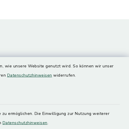
en, wie unsere Website genutzt wird. So können wir unser
Quicklinks
eren
Datenschutzhinweisen
widerrufen.
Landratsamt Mühldorf
SoNNe e. V.
 zu ermöglichen. Die Einwilligung zur Nutzung weiterer
en
Datenschutzhinweisen
.