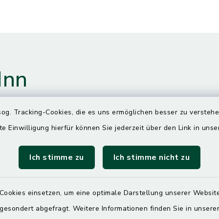
Inn
og. Tracking-Cookies, die es uns ermöglichen besser zu versteh
gszeiten
te Einwilligung hierfür können Sie jederzeit über den Link in uns
Ich stimme zu
Ich stimme nicht zu
00 Uhr
ittwoch und Freitag
Cookies einsetzen, um eine optimale Darstellung unserer Website
00 Uhr
 gesondert abgefragt. Weitere Informationen finden Sie in unser