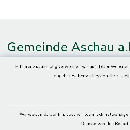
Gemeinde Aschau a.
Mit Ihrer Zustimmung verwenden wir auf dieser Website s
Kontaktdaten
Öffnun
Angebot weiter verbessern. Ihre erteil
Montag
Hauptstraße 4
84544 Aschau a. Inn
7.30 – 13.
08638 9435-0
Dienstag, M
Wir weisen darauf hin, dass wir technisch notwendige 
08638 9435-99
7.30 – 12.
Dienste wird bei Bedarf