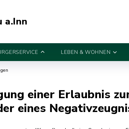
 a.Inn
ÜRGERSERVICE
LEBEN & WOHNEN
egen
ung einer Erlaubnis zu
er eines Negativzeugni