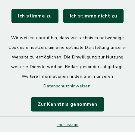
Landratsamt Mühldorf
Ich stimme zu
Ich stimme nicht zu
SoNNe e. V.
Wir weisen darauf hin, dass wir technisch notwendige
Cookies einsetzen, um eine optimale Darstellung unserer
Website zu ermöglichen. Die Einwilligung zur Nutzung
Kontakt
weiterer Dienste wird bei Bedarf gesondert abgefragt.
Weitere Informationen finden Sie in unseren
Barrierefreiheit
Datenschutzhinweisen
.
Datenschutz
Zur Kenntnis genommen
Impressum
Impressum
Sitemap