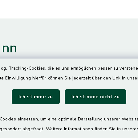
Inn
og. Tracking-Cookies, die es uns ermöglichen besser zu versteh
gszeiten
te Einwilligung hierfür können Sie jederzeit über den Link in uns
Ich stimme zu
Ich stimme nicht zu
00 Uhr
ittwoch und Freitag
Cookies einsetzen, um eine optimale Darstellung unserer Website
00 Uhr
 gesondert abgefragt. Weitere Informationen finden Sie in unser