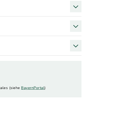
tales (siehe
BayernPortal
)