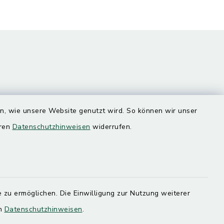
en, wie unsere Website genutzt wird. So können wir unser
Quicklinks
eren
Datenschutzhinweisen
widerrufen.
Landratsamt Mühldorf
SoNNe e. V.
 zu ermöglichen. Die Einwilligung zur Nutzung weiterer
en
Datenschutzhinweisen
.