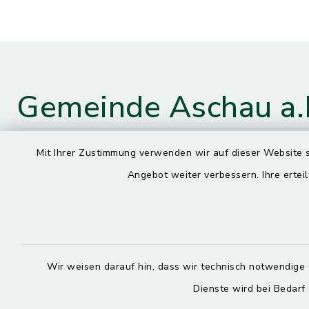
Gemeinde Aschau a.
Mit Ihrer Zustimmung verwenden wir auf dieser Website s
Kontaktdaten
Öffnun
Angebot weiter verbessern. Ihre erteil
Montag
Hauptstraße 4
84544 Aschau a. Inn
7.30 – 13.
08638 9435-0
Dienstag, M
Wir weisen darauf hin, dass wir technisch notwendige 
08638 9435-99
7.30 – 12.
Dienste wird bei Bedarf
poststelle@aschau-a-inn.de