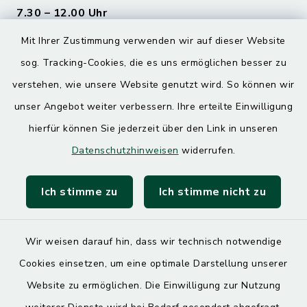
7.30 – 12.00 Uhr
Mit Ihrer Zustimmung verwenden wir auf dieser Website
Donnerstag
sog. Tracking-Cookies, die es uns ermöglichen besser zu
7.30 – 12.00 Uhr
13.00 – 17.30 Uhr
verstehen, wie unsere Website genutzt wird. So können wir
unser Angebot weiter verbessern. Ihre erteilte Einwilligung
hierfür können Sie jederzeit über den Link in unseren
Quicklinks
Datenschutzhinweisen
widerrufen.
Landratsamt Mühldorf
Ich stimme zu
Ich stimme nicht zu
SoNNe e. V.
Wir weisen darauf hin, dass wir technisch notwendige
Cookies einsetzen, um eine optimale Darstellung unserer
Website zu ermöglichen. Die Einwilligung zur Nutzung
Kontakt