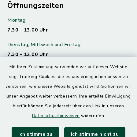
Öffnungszeiten
Montag
7.30 – 13.00 Uhr
Dienstag, Mittwoch und Freitag
7.30 – 12.00 Uhr
Mit Ihrer Zustimmung verwenden wir auf dieser Website
Donnerstag
sog. Tracking-Cookies, die es uns ermöglichen besser zu
7.30 – 12.00 Uhr
13.00 – 17.30 Uhr
verstehen, wie unsere Website genutzt wird. So können wir
unser Angebot weiter verbessern. Ihre erteilte Einwilligung
hierfür können Sie jederzeit über den Link in unseren
Quicklinks
Datenschutzhinweisen
widerrufen.
Landratsamt Mühldorf
Ich stimme zu
Ich stimme nicht zu
SoNNe e. V.